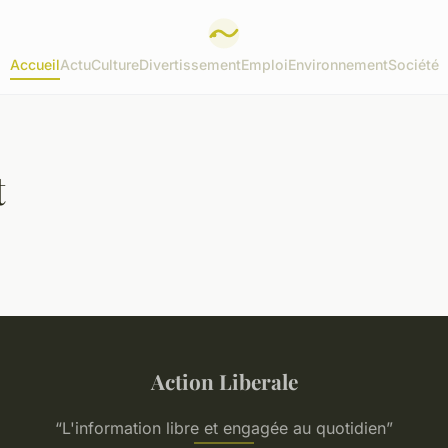
Accueil
Actu
Culture
Divertissement
Emploi
Environnement
Société
t
Action Liberale
“L'information libre et engagée au quotidien”