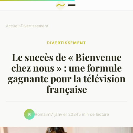
Accueil
›
Divertissement
DIVERTISSEMENT
Le succès de « Bienvenue
chez nous » : une formule
gagnante pour la télévision
française
Romain
17 janvier 2024
5 min de lecture
R