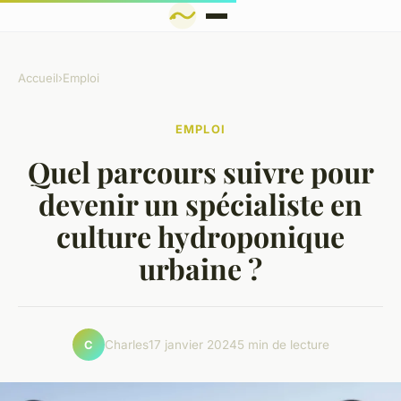
Accueil
›
Emploi
EMPLOI
Quel parcours suivre pour
devenir un spécialiste en
culture hydroponique
urbaine ?
Charles
17 janvier 2024
5 min de lecture
C