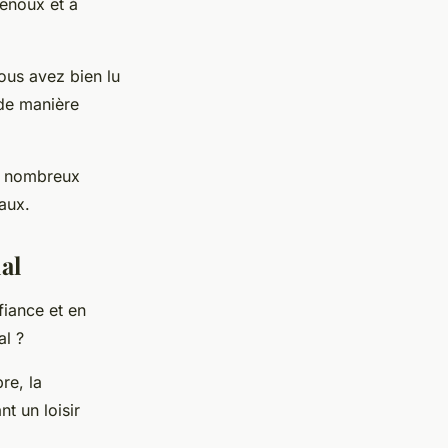
genoux et à
ous avez bien lu
 de manière
De nombreux
aux.
al
fiance et en
al ?
bre, la
nt un loisir