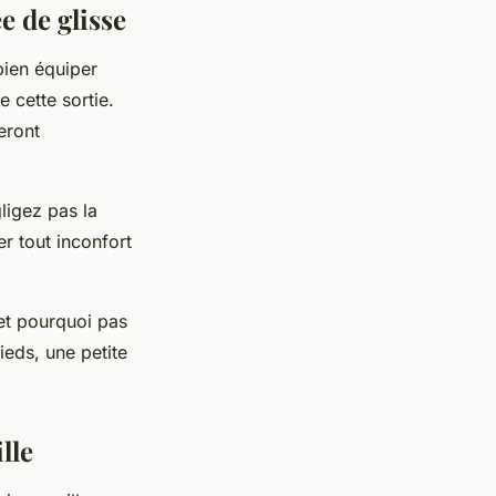
e de glisse
 bien équiper
e cette sortie.
eront
ligez pas la
er tout inconfort
et pourquoi pas
ieds, une petite
lle