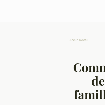
Accueil
›
Actu
Comme
de
famil