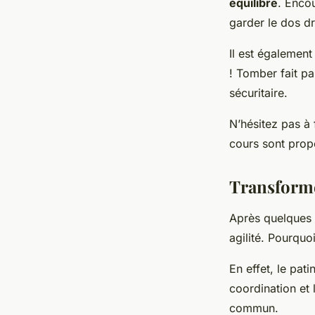
équilibre
. Enco
garder le dos dr
Il est égalemen
! Tomber fait pa
sécuritaire.
N’hésitez pas à
cours sont propo
Transformer
Après quelques 
agilité. Pourquo
En effet, le pati
coordination et l
commun.