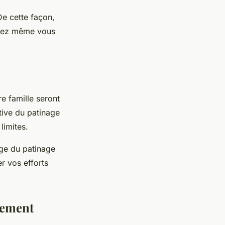
De cette façon,
rrez même vous
e famille seront
tive du patinage
limites.
age du patinage
r vos efforts
lement