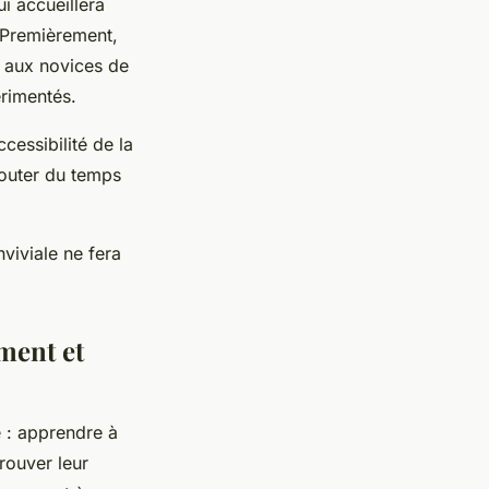
i accueillera
. Premièrement,
a aux novices de
érimentés.
cessibilité de la
jouter du temps
viviale ne fera
ment et
e : apprendre à
rouver leur