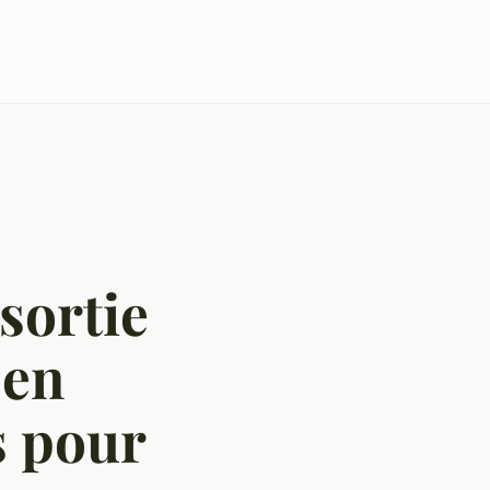
sortie
 en
s pour