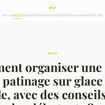
Accueil
Actu
Culture
Divertissement
Emploi
Environnement
Société
ACTU
nt organiser une 
 patinage sur glace
le, avec des conseil