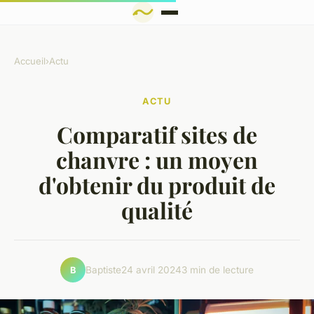
Accueil
›
Actu
ACTU
Comparatif sites de
chanvre : un moyen
d'obtenir du produit de
qualité
Baptiste
24 avril 2024
3 min de lecture
B