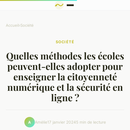
Accueil
›
Société
SOCIÉTÉ
Quelles méthodes les écoles
peuvent-elles adopter pour
enseigner la citoyenneté
numérique et la sécurité en
ligne ?
Amélie
17 janvier 2024
5 min de lecture
A