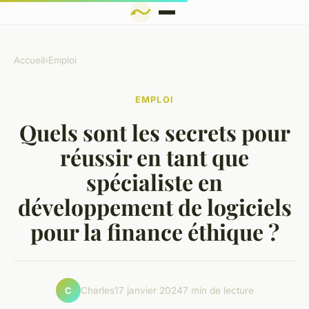
Accueil
›
Emploi
EMPLOI
Quels sont les secrets pour
réussir en tant que
spécialiste en
développement de logiciels
pour la finance éthique ?
Charles
17 janvier 2024
7 min de lecture
C